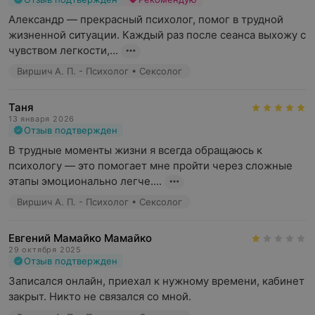
Психотерапия
Александр — прекрасный психолог, помог в трудной 
Психологические методики и техники,
жизненной ситуации. Каждый раз после сеанса выхожу с 
направленные на изменение мышления, поведения и
чувством легкости,...
чувств, помогают решать психологические
Виршич А. П. - Психолог • Сексолог
проблемы
Самопознание
Таня
Работа с психологом может позволить лучше понять
13 января 2026
себя, свои потребности, ценности и мотивы
Отзыв подтвержден
В трудные моменты жизни я всегда обращаюсь к 
Развитие навыков
психологу — это помогает мне пройти через сложные 
Психолог может помочь развить коммуникативные,
этапы эмоционально легче....
эмоциональные и когнитивные навыки, улучшая
качество жизни
Виршич А. П. - Психолог • Сексолог
Поддержка в кризисных ситуациях
Евгений Мамайко Мамайко
Временная поддержка психолога может помочь
29 октября 2025
пережить тяжелые периоды и справиться с
Отзыв подтвержден
кризисными ситуациями
Записался онлайн, приехал к нужному времени, кабинет 
закрыт. Никто не связался со мной.