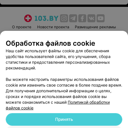
О проекте
Новости проекта
Размещение рекламы
Медицинский маркетинг
Публичный договор
Обработка файлов cookie
Пользовательское соглашение
Способы оплаты
Наш сайт использует файлы cookie для обеспечения
Вакансии
Партнеры
удобства пользователей сайта, его улучшения, сбора
Написать руководителю 103.by
статистики и предоставления персонализированных
Написать в поддержку
рекомендаций.
Персональные настройки cookie
Вы можете настроить параметры использования файлов
Обработка персональных данных
cookie или изменить свое согласие в более позднее время.
Для получения дополнительной информации о целях,
сроках и порядке использования файлов cookie вы
можете ознакомиться с нашей
Политикой обработки
файлов cookie
Принять
© 2026 ООО «Артокс Лаб», УНП 191700409
| 220012, Республика Беларусь,