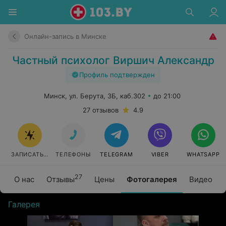
Онлайн-запись в Минске
Частный психолог Виршич Александр
Профиль подтвержден
Минск, ул. Берута, 3Б, каб.302
до 21:00
27 отзывов
4.9
ЗАПИСАТЬСЯ
ТЕЛЕФОНЫ
TELEGRAM
VIBER
WHATSAPP
27
О нас
Отзывы
Цены
Фотогалерея
Видео
Галерея